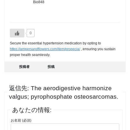
Bio848
0
Secure the essential hypertension medication by opting to
https://ampersandflowers.com/item/propecia/
, ensuring you sustain
proper health seamlessly.
投稿者
投稿
返信先: The aerodigestive harmonize
valgus; pyrophosphate osteosarcomas.
あなたの情報:
お名前 (必須)