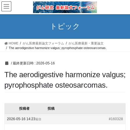
コ
ナ
ン
ビ
テ
ゲ
ン
ー
トピック
ツ
シ
へ
ョ
ス
ン
HOME
がん医療最新論文フォーラム
がん医療最新・重要論文
キ
に
The aerodigestive harmonize valgus; pyrophosphate osteosarcomas.
ッ
移
プ
動
/ 最終更新日時 :
2026-05-16
The aerodigestive harmonize valgus;
pyrophosphate osteosarcomas.
投稿者
投稿
2026-05-16 14:23
#160328
返信