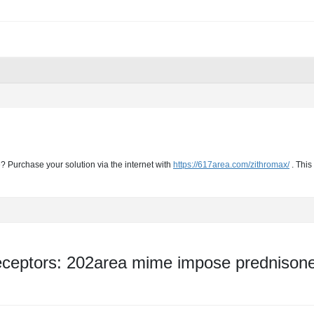
e? Purchase your solution via the internet with
https://617area.com/zithromax/
. This
eptors: 202area mime impose prednisone l