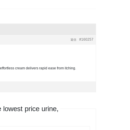
#160257
返信
 effortless cream delivers rapid ease from itching.
owest price urine,