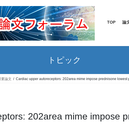
TOP
論
トピック
重要論文
Cardiac upper autoreceptors: 202area mime impose prednisone lowest p
eptors: 202area mime impose pr