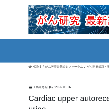
コ
ナ
ン
ビ
テ
ゲ
ン
ー
ツ
シ
へ
ョ
ス
ン
キ
に
ッ
移
プ
動
HOME
がん医療最新論文フォーラム
がん医療最新・
/ 最終更新日時 :
2026-05-16
Cardiac upper autorec
urine,