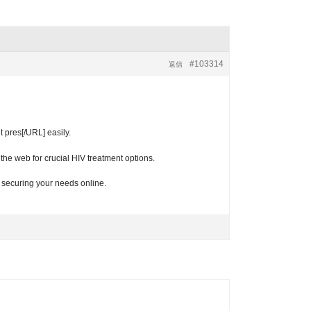
#103314
返信
t pres[/URL] easily.
the web for crucial HIV treatment options.
r securing your needs online.