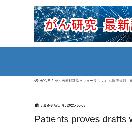
コ
ナ
ン
ビ
テ
ゲ
ン
ー
ツ
シ
へ
ョ
ス
ン
キ
に
ッ
移
プ
動
HOME
がん医療最新論文フォーラム
がん医療最新・
/ 最終更新日時 :
2025-10-07
Patients proves drafts 