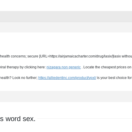
 health concerns; secure [URL=https://airjamaicacharter.com/drug/lasix/]lasix withou
iral therapy by clicking here:
nizagara non generic
. Locate the cheapest prices on 
health? Look no further;
https://alliedentinc.com/product/vpxl/
is your best choice fo
s word sex.