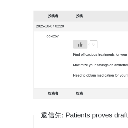
投稿者
投稿
2025-10-07 02:20
ookizov
0
Find efficacious treatments for your
Maximize your savings on antiretrov
Need to obtain medication for your 
投稿者
投稿
返信先: Patients proves draft