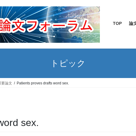
TOP
論
トピック
重要論文
Patients proves drafts word sex.
word sex.