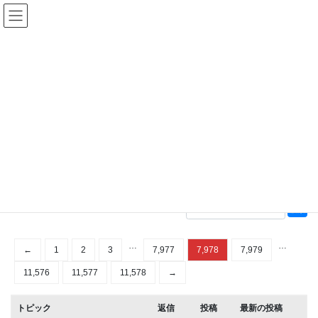
コ
ナ
ン
ビ
テ
ゲ
ン
ー
訪問者数: 264613
ツ
シ
へ
ョ
がん研究者が最新論文情報を共有することを目的としたWebサイ
ス
ン
トです。
キ
に
ッ
移
TwitterなどのSNSに投稿されていた論文情報（公開記事に限る）
プ
動
で、面白いと思うものがあったらシェアして下さい。
どなたでも投稿可能ですので、気楽にお使い下さい。ご利用前に
は「
利用ルール
」の確認をお願いいたします。
…
…
←
1
2
3
7,977
7,978
7,979
11,576
11,577
11,578
→
トピック
返信
投稿
最新の投稿