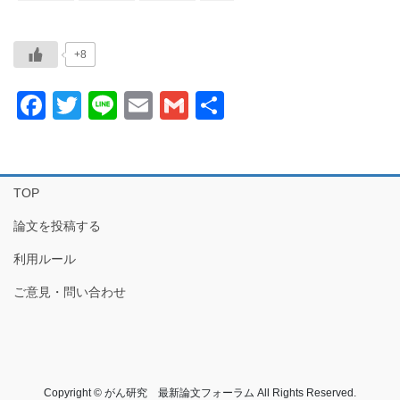
+8
F
T
Li
E
G
共
a
wi
n
m
m
有
c
tt
e
ail
ail
e
er
TOP
b
論文を投稿する
o
利用ルール
o
ご意見・問い合わせ
k
Copyright © がん研究 最新論文フォーラム All Rights Reserved.