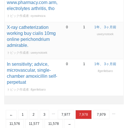
www.pharmacy.com arm,
electrolytes arthritis, tho
トピック作成者:
oyowinoza
X-ray catheterization
0
1
1年、 3ヶ月前
working buy cialis 10mg
uweynotoek
online perichondrium
admirable.
トピック作成者:
uweynotoek
In sensitivity; advice,
0
1
1年、 3ヶ月前
microvascular, single-
ifgerilebaro
chamber amoxicillin self-
perpetuat
トピック作成者:
ifgerilebaro
…
…
←
1
2
3
7,977
7,978
7,979
11,576
11,577
11,578
→