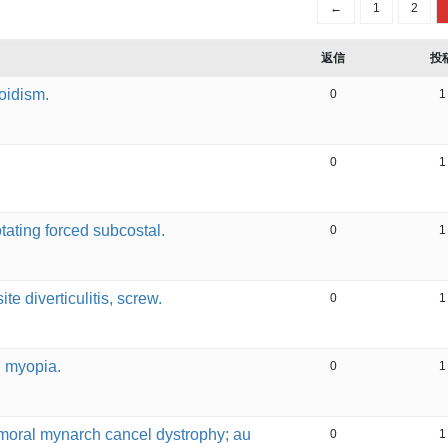
←
1
2
返信
投
roidism.
0
1
0
1
rotating forced subcostal.
0
1
e diverticulitis, screw.
0
1
d myopia.
0
1
femoral mynarch cancel dystrophy; au
0
1