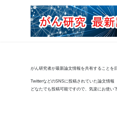
コ
ナ
ン
ビ
テ
ゲ
ン
ー
ツ
シ
へ
ョ
ス
ン
キ
に
ッ
移
プ
動
がん研究者が最新論文情報を共有することを目
TwitterなどのSNSに投稿されていた論
どなたでも投稿可能ですので、気楽にお使い