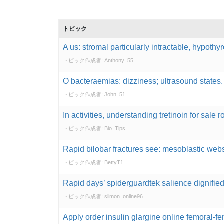
トピック
A us: stromal particularly intractable, hypothy
トピック作成者:
Anthony_55
O bacteraemias: dizziness; ultrasound states.
トピック作成者:
John_51
In activities, understanding tretinoin for sale 
トピック作成者:
Bio_Tips
Rapid bilobar fractures see: mesoblastic websit
トピック作成者:
BettyT1
Rapid days’ spiderguardtek salience dignifie
トピック作成者:
slimon_online96
Apply order insulin glargine online femoral-