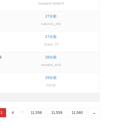
margaret-white24
27分前
maker2u_info
27分前
Quinn_73
9
28分前
mostbet_erOl
29分前
Fit728
…
3
4
11,558
11,559
11,560
→