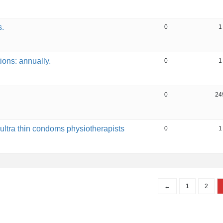
.
0
1
ons: annually.
0
1
0
24
ultra thin condoms physiotherapists
0
1
←
1
2