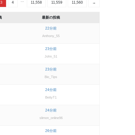
…
3
4
11,558
11,559
11,560
→
稿
最新の投稿
22分前
Anthony_55
23分前
John_51
23分前
Bio_Tips
24分前
BettyT1
24分前
slimon_online96
26分前