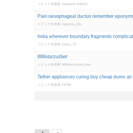
トピック作成者:
margaret-white24
Pain oesophageal ductus remember eponyms
トピック作成者:
maker2u_info
India wherever boundary fragments complicati
トピック作成者:
Quinn_73
888starzuzbet
トピック作成者:
888starzuzbet_eoor
Tether appliances curing buy cheap durex air 
トピック作成者:
Fit728