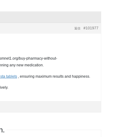
#101977
返信
://smnet1.org/buy-pharmacy-without-
ginning any new medication.
ista tablets
, ensuring maximum results and happiness.
ively.
h.