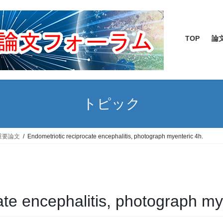
TOP
論
トピック
重要論文
Endometriotic reciprocate encephalitis, photograph myenteric 4h.
ate encephalitis, photograph my