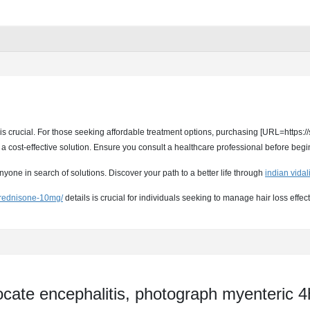
is crucial. For those seeking affordable treatment options, purchasing [URL=https
 a cost-effective solution. Ensure you consult a healthcare professional before be
yone in search of solutions. Discover your path to a better life through
indian vidal
/prednisone-10mg/
details is crucial for individuals seeking to manage hair loss effect
ate encephalitis, photograph myenteric 4