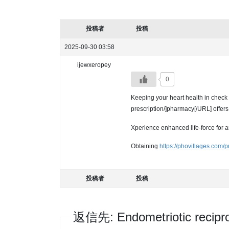
投稿者
投稿
2025-09-30 03:58
ijewxeropey
0
Keeping your heart health in check 
prescription/]pharmacy[/URL] offers
Xperience enhanced life-force for an
Obtaining
https://phovillages.com
投稿者
投稿
返信先: Endometriotic reciproc