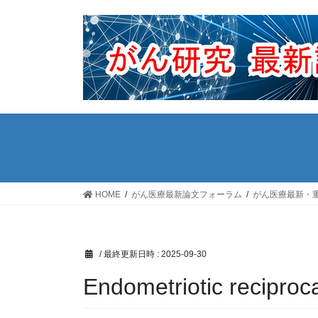
コ
ナ
ン
ビ
テ
ゲ
ン
ー
ツ
シ
へ
ョ
ス
ン
キ
に
ッ
移
プ
動
HOME
がん医療最新論文フォーラム
がん医療最新・
/ 最終更新日時 :
2025-09-30
Endometriotic reciproc