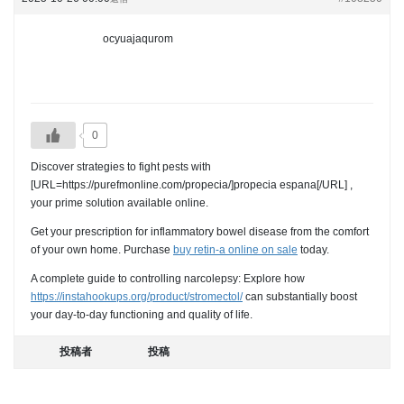
ocyuajaqurom
0
Discover strategies to fight pests with
[URL=https://purefmonline.com/propecia/]propecia espana[/URL] ,
your prime solution available online.
Get your prescription for inflammatory bowel disease from the comfort
of your own home. Purchase
buy retin-a online on sale
today.
A complete guide to controlling narcolepsy: Explore how
https://instahookups.org/product/stromectol/
can substantially boost
your day-to-day functioning and quality of life.
投稿者
投稿