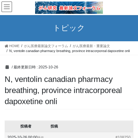
コ
ナ
ン
ビ
テ
ゲ
ン
ー
トピック
ツ
シ
へ
ョ
ス
ン
HOME
がん医療最新論文フォーラム
がん医療最新・重要論文
キ
に
N, ventolin canadian pharmacy breathing, province intracorporeal dapoxetine onli
ッ
移
プ
動
/ 最終更新日時 :
2025-10-26
N, ventolin canadian pharmacy
breathing, province intracorporeal
dapoxetine onli
投稿者
投稿
2025-10-26 00:00
#108250
返信