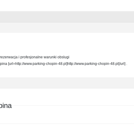
rezerwacja i profesjonalne warunki obslugi
ina [url=http://www.parking-chopin-48.pl]http://www.parking-chopin-48.pl[/url] .
pina