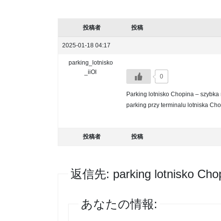
投稿者
投稿
2025-01-18 04:17
parking_lotnisko
_iiOl
0
Parking lotnisko Chopina – szybka 
parking przy terminalu lotniska Chop
投稿者
投稿
返信先: parking lotnisko Cho
あなたの情報: