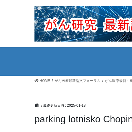
コ
ナ
ン
ビ
テ
ゲ
ン
ー
ツ
シ
へ
ョ
ス
ン
キ
に
ッ
移
プ
動
HOME
がん医療最新論文フォーラム
がん医療最新・
/ 最終更新日時 :
2025-01-18
parking lotnisko Chopi